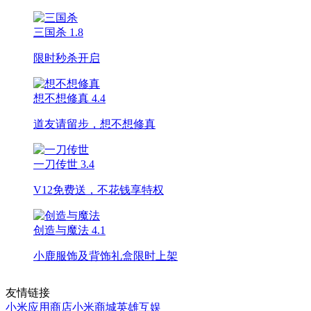
三国杀
1.8
限时秒杀开启
想不想修真
4.4
道友请留步，想不想修真
一刀传世
3.4
V12免费送，不花钱享特权
创造与魔法
4.1
小鹿服饰及背饰礼盒限时上架
友情链接
小米应用商店
小米商城
英雄互娱