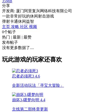
35MB
分享
开发商: 厦门阿里复兴网络科技有限公司
一款非常好玩的休闲射击游戏
弹射
卡通
休闲
益智
主页
攻略
社区
视频
0个帖子
热门
|
最新
|
最赞
发布帖子
没有更多数据了....
玩此游戏的玩家还喜欢
忍者必须死3
4.6
全新活动玩法「寻宝大冒险」
崩坏3-曙梦向明
4.4
主线第二部终章更新