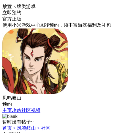
放置卡牌类游戏
立即预约
官方正版
使用小米游戏中心APP
预约
，领丰富游戏
福利
及
礼包
凤鸣岐山
预约
主页
攻略
社区
视频
暂时没有帖子~
首页
>
凤鸣岐山
>
社区