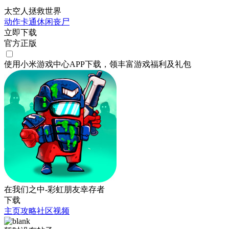
太空人拯救世界
动作
卡通
休闲
丧尸
立即下载
官方正版
使用小米游戏中心APP
下载
，领丰富游戏
福利
及
礼包
在我们之中-彩虹朋友幸存者
下载
主页
攻略
社区
视频