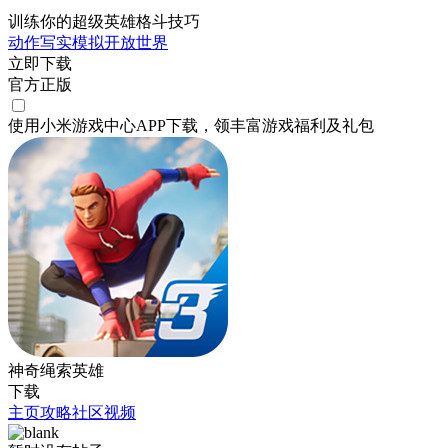
训练你的超级英雄格斗技巧
动作
写实
模拟
开放世界
立即下载
官方正版
使用小米游戏中心APP
下载
，领丰富游戏
福利
及
礼包
神奇绳索英雄
下载
主页
攻略
社区
视频