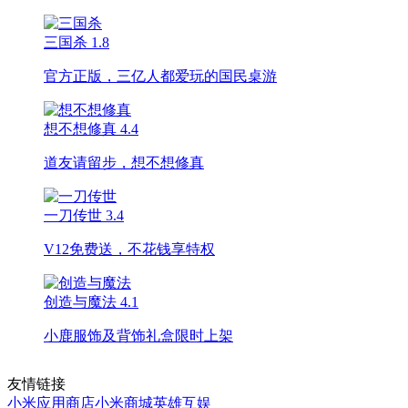
三国杀
1.8
官方正版，三亿人都爱玩的国民桌游
想不想修真
4.4
道友请留步，想不想修真
一刀传世
3.4
V12免费送，不花钱享特权
创造与魔法
4.1
小鹿服饰及背饰礼盒限时上架
友情链接
小米应用商店
小米商城
英雄互娱