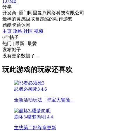
137MB
分享
开发商: 厦门阿里复兴网络科技有限公司
最棒的灵感汲取自跑酷的动作游戏
跑酷
卡通
休闲
主页
攻略
社区
视频
0个帖子
热门
|
最新
|
最赞
发布帖子
没有更多数据了....
玩此游戏的玩家还喜欢
忍者必须死3
4.6
全新活动玩法「寻宝大冒险」
崩坏3-曙梦向明
4.4
主线第二部终章更新