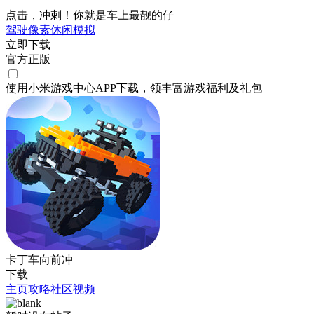
点击，冲刺！你就是车上最靓的仔
驾驶
像素
休闲
模拟
立即下载
官方正版
使用小米游戏中心APP
下载
，领丰富游戏
福利
及
礼包
卡丁车向前冲
下载
主页
攻略
社区
视频