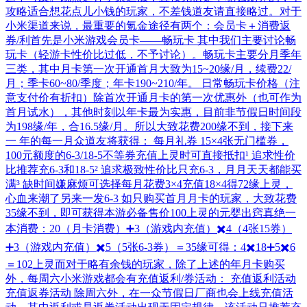
攻略适合想花点儿小钱的玩家，不差钱道友请直接略过。对于
小米渠道来说，最重要的氪金途径有两个：会员卡＋消费返
券/利首先是小米游戏会员卡——畅玩卡 其中我们主要讨论畅
玩卡（轻游卡性价比过低，不予讨论）。畅玩卡主要分月季年
三类，其中月卡第一次开通首月大致为15~20缘/月，续费22/
月；季卡60~80/季度；年卡190~210/年。 日常畅玩卡价格（注
意支付价有折扣）除首次开通月卡的第一次优惠外（也可作为
首月试水），其他时刻以年卡最为实惠，目前非节假日时间段
为198缘/年，合16.5缘/月。所以大致花费200缘不到，接下来
一 年的每一月众道友将获得： 每月礼券 15×4张无门槛券，
100元额度的6-3/18-5不等券充值上灵时可直接抵扣¹ 追求性价
比推荐充6-3和18-5² 追求极致性价比只充6-3，月月天天都能买
满³ 缺时间嫌麻烦可选择每月花费3×4充值18×4得72缘上灵，
心血来潮了另来一发6-3 如只购买首月月卡的玩家，大致花费
35缘不到，即可获得本游必备售价100上灵的元婴出窍真绝一
本消费：20（月卡消费）➕3（游戏内充值）✖️4（4张15券）
➕3（游戏内充值）✖️5（5张6-3券）＝35缘可得：4✖️18➕5✖️6
＝102上灵而对于略有余钱的玩家，除了上述的年月卡购买
外，每周六小米游戏都会有充值返利/券活动： 充值返利活动
充值返券活动 除周六外，在一众节假日厂商也会上线充值活