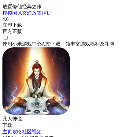
放置修仙经典之作
模拟
国风
玄幻
放置挂机
4.6
立即下载
官方正版
使用小米游戏中心APP
下载
，领丰富游戏
福利
及
礼包
凡人传说
下载
主页
攻略
社区
视频