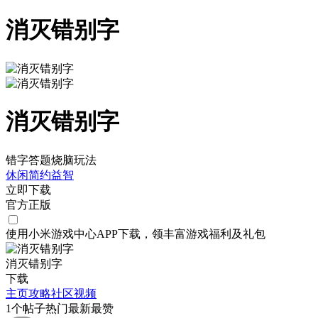
消灭错别字
消灭错别字
错字答题烧脑玩法
休闲
简约
益智
立即下载
官方正版
使用小米游戏中心APP
下载
，领丰富游戏
福利
及
礼包
消灭错别字
下载
主页
攻略
社区
视频
1
个帖子
热门
最新
最赞