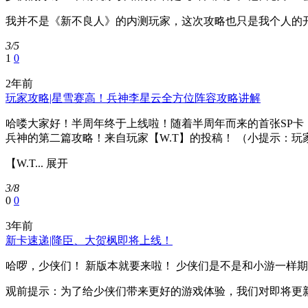
我并不是《新不良人》的内测玩家，这次攻略也只是我个人的开局方
3/5
1
0
2年前
玩家攻略|星雪赛高！兵神李星云全方位阵容攻略讲解
哈喽大家好！半周年终于上线啦！随着半周年而来的首张SP卡
兵神的第二篇攻略！来自玩家【W.T】的投稿！ （小提示：
【W.T...
展开
3/8
0
0
3年前
新卡速递|降臣、大贺枫即将上线！
哈啰，少侠们！ 新版本就要来啦！ 少侠们是不是和小游一样
观前提示：为了给少侠们带来更好的游戏体验，我们对即将更新的