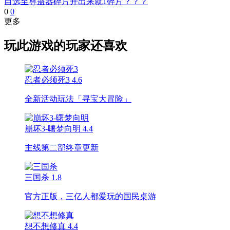
自选至尊蛊器碎片开出来就1碎片？？？
0
0
更多
玩此游戏的玩家还喜欢
忍者必须死3
4.6
全新活动玩法「寻宝大冒险」
崩坏3-曙梦向明
4.4
主线第二部终章更新
三国杀
1.8
官方正版，三亿人都爱玩的国民桌游
想不想修真
4.4