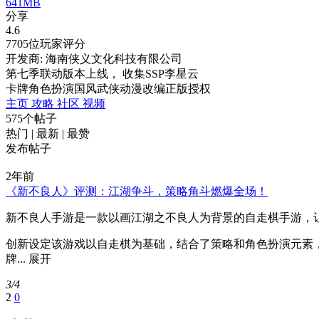
641MB
分享
4.6
7705位玩家评分
开发商: 海南侠义文化科技有限公司
第七季联动版本上线， 收集SSP李星云
卡牌
角色扮演
国风
武侠
动漫改编
正版授权
主页
攻略
社区
视频
575个帖子
热门
|
最新
|
最赞
发布帖子
2年前
《新不良人》评测：江湖争斗，策略角斗燃爆全场！
新不良人手游是一款以画江湖之不良人为背景的自走棋手游，
创新设定该游戏以自走棋为基础，结合了策略和角色扮演元素
牌...
展开
3/4
2
0