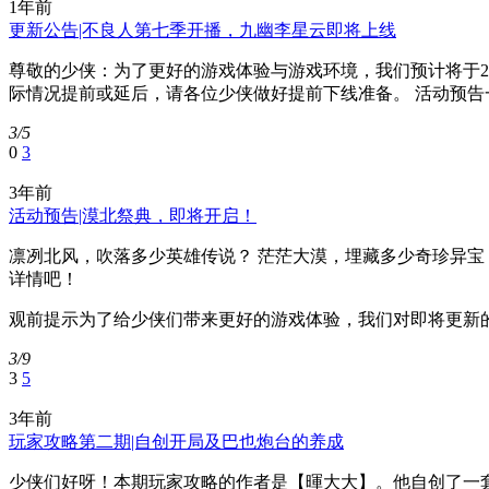
1年前
更新公告|不良人第七季开播，九幽李星云即将上线
尊敬的少侠：为了更好的游戏体验与游戏环境，我们预计将于202
际情况提前或延后，请各位少侠做好提前下线准备。 活动预告一、新
3/5
0
3
3年前
活动预告|漠北祭典，即将开启！
凛冽北风，吹落多少英雄传说？ 茫茫大漠，埋藏多少奇珍异宝？
详情吧！
观前提示为了给少侠们带来更好的游戏体验，我们对即将更新的版
3/9
3
5
3年前
玩家攻略第二期|自创开局及巴也炮台的养成
少侠们好呀！本期玩家攻略的作者是【暉大大】。他自创了一