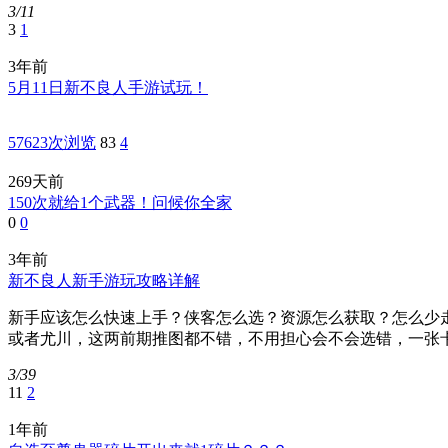
3/11
3
1
3年前
5月11日新不良人手游试玩！
57623次浏览
83
4
269天前
150次就给1个武器！问候你全家
0
0
3年前
新不良人新手游玩攻略详解
新手应该怎么快速上手？侠客怎么选？资源怎么获取？怎么少走
或者尤川，这两前期推图都不错，不用担心会不会选错，一张卡
3/39
11
2
1年前