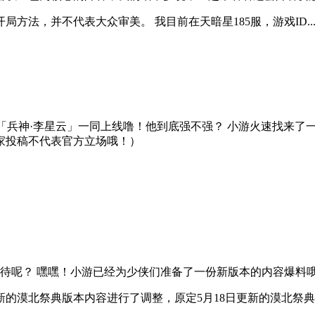
法，并不代表大众审美。 我目前在天暗星185服，游戏ID..
「兵神·李星云」一同上线噜！他到底强不强？ 小游火速找来了
玩家投稿不代表官方立场哦！）
期待呢？ 嘿嘿！小游已经为少侠们准备了一份新版本的内容爆料哦
漠北祭典版本内容进行了调整，原定5月18日更新的漠北祭典版本