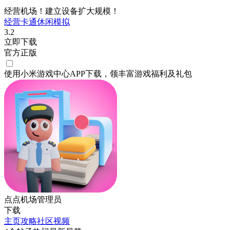
经营机场！建立设备扩大规模！
经营
卡通
休闲
模拟
3.2
立即下载
官方正版
使用小米游戏中心APP
下载
，领丰富游戏
福利
及
礼包
点点机场管理员
下载
主页
攻略
社区
视频