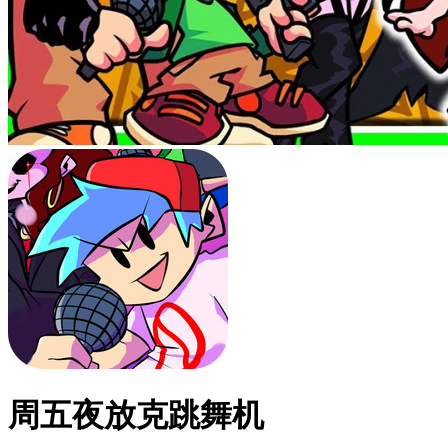
周五夜放克跳舞机