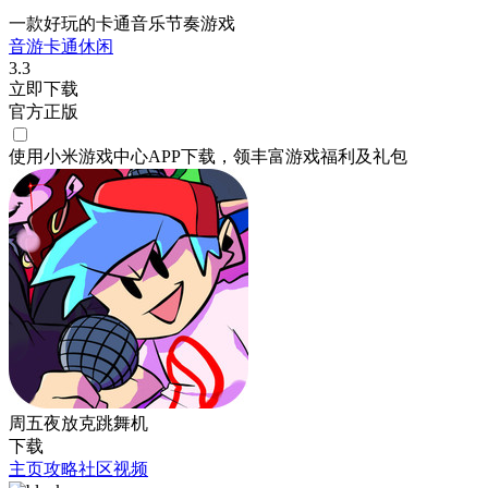
一款好玩的卡通音乐节奏游戏
音游
卡通
休闲
3.3
立即下载
官方正版
使用小米游戏中心APP
下载
，领丰富游戏
福利
及
礼包
周五夜放克跳舞机
下载
主页
攻略
社区
视频