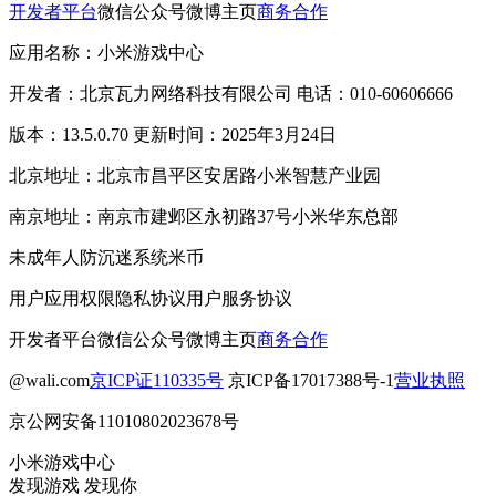
开发者平台
微信公众号
微博主页
商务合作
应用名称：小米游戏中心
开发者：北京瓦力网络科技有限公司 电话：010-60606666
版本：13.5.0.70 更新时间：2025年3月24日
北京地址：北京市昌平区安居路小米智慧产业园
南京地址：南京市建邺区永初路37号小米华东总部
未成年人防沉迷系统
米币
用户应用权限
隐私协议
用户服务协议
开发者平台
微信公众号
微博主页
商务合作
@wali.com
京ICP证110335号
京ICP备17017388号-1
营业执照
京公网安备11010802023678号
小米游戏中心
发现游戏 发现你