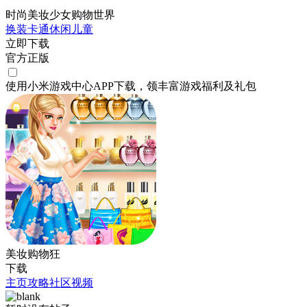
时尚美妆少女购物世界
换装
卡通
休闲
儿童
立即下载
官方正版
使用小米游戏中心APP
下载
，领丰富游戏
福利
及
礼包
美妆购物狂
下载
主页
攻略
社区
视频