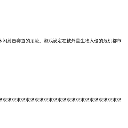
近年休闲射击赛道的顶流。游戏设定在被外星生物入侵的危机都市
求求求求求求求求求求求求求求求求求求求求求求求求求求求求