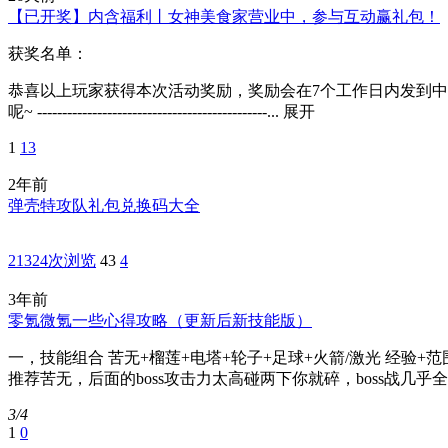
【已开奖】内含福利丨女神美食家营业中，参与互动赢礼包！
获奖名单：
恭喜以上玩家获得本次活动奖励，奖励会在7个工作日内发到中
呢~ ----------------------------------------------...
展开
1
13
2年前
弹壳特攻队礼包兑换码大全
21324次浏览
43
4
3年前
零氪微氪一些心得攻略（更新后新技能版）
一，技能组合 苦无+榴莲+电塔+轮子+足球+火箭/激光 经验+
推荐苦无，后面的boss攻击力太高碰两下你就碎，boss战几乎全
3/4
1
0