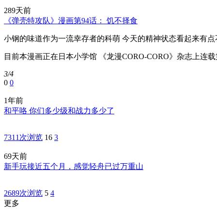
289天前
《弹壳特攻队》漫画第94话： 饥不择食
小钢的味道作为一流幸存者的科萌 今天的精神状态看起来有点不
目前本漫画正在日本小学馆 《龙漫CORO-CORO》杂志上
3/4
0
0
1年前
和平咯 你们多少级和战力多少了
7311次浏览
16
3
69天前
新手玩接近五个月，感觉轻舟已过万重山
2689次浏览
5
4
更多