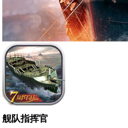
舰队指挥官