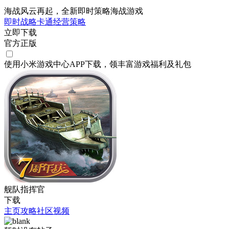
海战风云再起，全新即时策略海战游戏
即时战略
卡通
经营
策略
立即下载
官方正版
使用小米游戏中心APP
下载
，领丰富游戏
福利
及
礼包
舰队指挥官
下载
主页
攻略
社区
视频