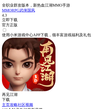
全职业群攻版本，新热血江湖MMO手游
MMORPG
武侠
国风
4.3
立即下载
官方正版
使用小米游戏中心APP
下载
，领丰富游戏
福利
及
礼包
再见江湖
下载
主页
攻略
社区
视频