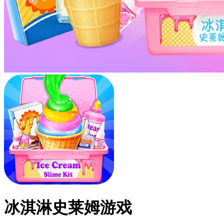
冰淇淋史莱姆游戏