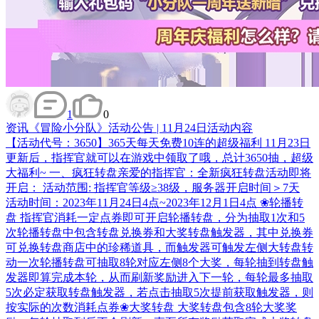
1
0
资讯
《冒险小分队》活动公告 | 11月24日活动内容
【活动代号：3650】365天每天免费10连的超级福利 11月23日
更新后，指挥官就可以在游戏中领取了哦，总计3650抽，超级
大福利~ 一、疯狂转盘亲爱的指挥官：全新疯狂转盘活动即将
开启： 活动范围: 指挥官等级≥38级，服务器开启时间＞7天
活动时间：2023年11月24日4点~2023年12月1日4点 ❀轮播转
盘 指挥官消耗一定点券即可开启轮播转盘，分为抽取1次和5
次轮播转盘中包含转盘兑换券和大奖转盘触发器，其中兑换券
可兑换转盘商店中的珍稀道具，而触发器可触发左侧大转盘转
动一次轮播转盘可抽取8轮对应左侧8个大奖，每轮抽到转盘触
发器即算完成本轮，从而刷新奖励进入下一轮，每轮最多抽取
5次必定获取转盘触发器，若点击抽取5次提前获取触发器，则
按实际的次数消耗点券❀大奖转盘 大奖转盘包含8轮大奖奖