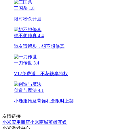
三国杀
1.8
限时秒杀开启
想不想修真
4.4
道友请留步，想不想修真
一刀传世
3.4
V12免费送，不花钱享特权
创造与魔法
4.1
小鹿服饰及背饰礼盒限时上架
友情链接
小米应用商店
小米商城
英雄互娱
小米游戏中心