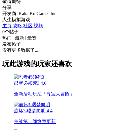
敬请期待
分享
开发商: Kaka Ku Games Inc.
人生模拟游戏
主页
攻略
社区
视频
0个帖子
热门
|
最新
|
最赞
发布帖子
没有更多数据了....
玩此游戏的玩家还喜欢
忍者必须死3
4.6
全新活动玩法「寻宝大冒险」
崩坏3-曙梦向明
4.4
主线第二部终章更新