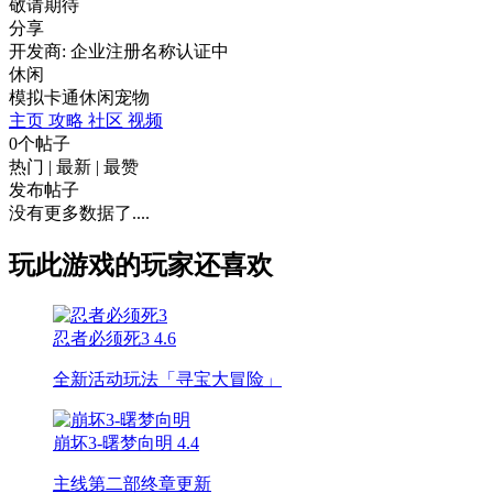
敬请期待
分享
开发商: 企业注册名称认证中
休闲
模拟
卡通
休闲
宠物
主页
攻略
社区
视频
0个帖子
热门
|
最新
|
最赞
发布帖子
没有更多数据了....
玩此游戏的玩家还喜欢
忍者必须死3
4.6
全新活动玩法「寻宝大冒险」
崩坏3-曙梦向明
4.4
主线第二部终章更新