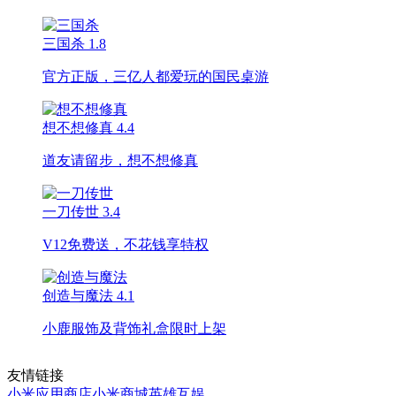
三国杀
1.8
官方正版，三亿人都爱玩的国民桌游
想不想修真
4.4
道友请留步，想不想修真
一刀传世
3.4
V12免费送，不花钱享特权
创造与魔法
4.1
小鹿服饰及背饰礼盒限时上架
友情链接
小米应用商店
小米商城
英雄互娱