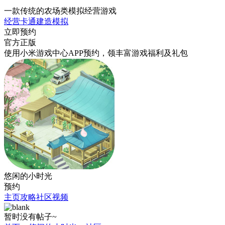
一款传统的农场类模拟经营游戏
经营
卡通
建造
模拟
立即预约
官方正版
使用小米游戏中心APP
预约
，领丰富游戏
福利
及
礼包
悠闲的小时光
预约
主页
攻略
社区
视频
暂时没有帖子~