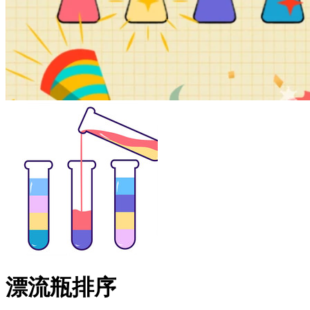
漂流瓶排序