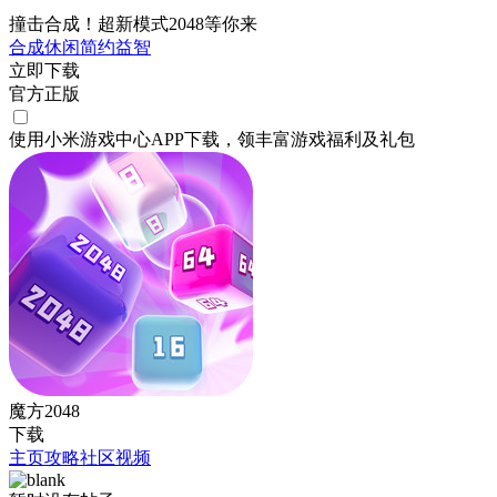
撞击合成！超新模式2048等你来
合成
休闲
简约
益智
立即下载
官方正版
使用小米游戏中心APP
下载
，领丰富游戏
福利
及
礼包
魔方2048
下载
主页
攻略
社区
视频