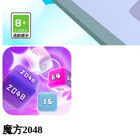
魔方2048