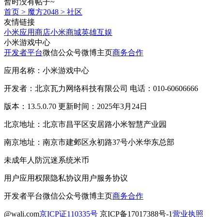
暂时没有帖子~
首页
>
魔方2048
>
社区
友情链接
小米应用商店
小米商城
英雄互娱
小米游戏中心
开发者平台
微信公众号
微博主页
商务合作
应用名称：小米游戏中心
开发者：北京瓦力网络科技有限公司 电话：010-60606666
版本：13.5.0.70 更新时间：2025年3月24日
北京地址：北京市昌平区安居路小米智慧产业园
南京地址：南京市建邺区永初路37号小米华东总部
未成年人防沉迷系统
米币
用户应用权限
隐私协议
用户服务协议
开发者平台
微信公众号
微博主页
商务合作
@wali.com
京ICP证110335号
京ICP备17017388号-1
营业执照