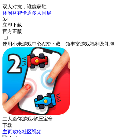
双人对抗，谁能获胜
休闲
益智
卡通
多人同屏
3.4
立即下载
官方正版
使用小米游戏中心APP
下载
，领丰富游戏
福利
及
礼包
二人迷你游戏-解压宝盒
下载
主页
攻略
社区
视频