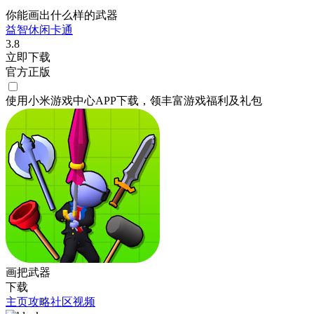
你能画出什么样的武器
益智
休闲
卡通
3.8
立即下载
官方正版
使用小米游戏中心APP
下载
，领丰富游戏
福利
及
礼包
画把武器
下载
主页
攻略
社区
视频