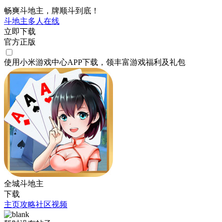
畅爽斗地主，牌顺斗到底！
斗地主
多人在线
立即下载
官方正版
使用小米游戏中心APP
下载
，领丰富游戏
福利
及
礼包
全城斗地主
下载
主页
攻略
社区
视频