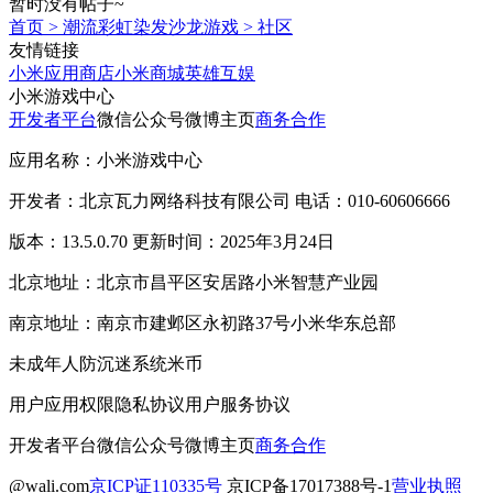
暂时没有帖子~
首页
>
潮流彩虹染发沙龙游戏
>
社区
友情链接
小米应用商店
小米商城
英雄互娱
小米游戏中心
开发者平台
微信公众号
微博主页
商务合作
应用名称：小米游戏中心
开发者：北京瓦力网络科技有限公司 电话：010-60606666
版本：13.5.0.70 更新时间：2025年3月24日
北京地址：北京市昌平区安居路小米智慧产业园
南京地址：南京市建邺区永初路37号小米华东总部
未成年人防沉迷系统
米币
用户应用权限
隐私协议
用户服务协议
开发者平台
微信公众号
微博主页
商务合作
@wali.com
京ICP证110335号
京ICP备17017388号-1
营业执照