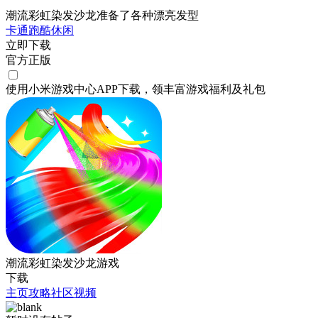
潮流彩虹染发沙龙准备了各种漂亮发型
卡通
跑酷
休闲
立即下载
官方正版
使用小米游戏中心APP
下载
，领丰富游戏
福利
及
礼包
潮流彩虹染发沙龙游戏
下载
主页
攻略
社区
视频