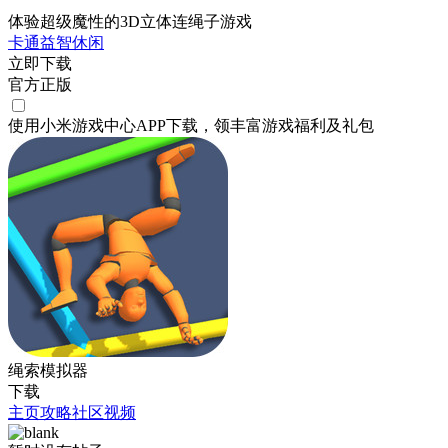
体验超级魔性的3D立体连绳子游戏
卡通
益智
休闲
立即下载
官方正版
使用小米游戏中心APP
下载
，领丰富游戏
福利
及
礼包
绳索模拟器
下载
主页
攻略
社区
视频