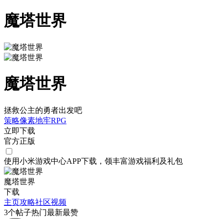
魔塔世界
魔塔世界
拯救公主的勇者出发吧
策略
像素
地牢
RPG
立即下载
官方正版
使用小米游戏中心APP
下载
，领丰富游戏
福利
及
礼包
魔塔世界
下载
主页
攻略
社区
视频
3
个帖子
热门
最新
最赞