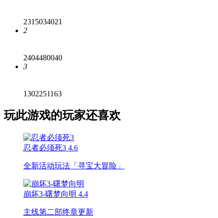
2315034021
2
2404480040
3
1302251163
玩此游戏的玩家还喜欢
忍者必须死3
4.6
全新活动玩法「寻宝大冒险」
崩坏3-曙梦向明
4.4
主线第二部终章更新