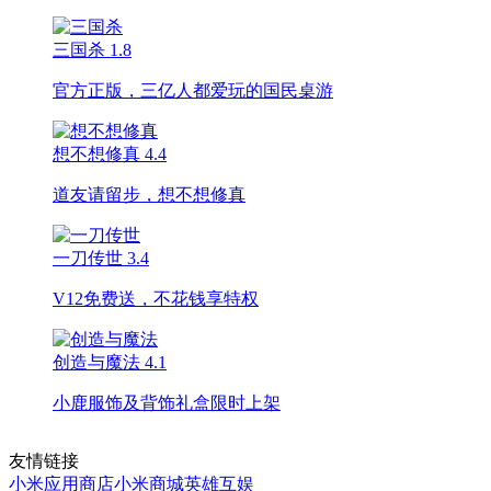
三国杀
1.8
官方正版，三亿人都爱玩的国民桌游
想不想修真
4.4
道友请留步，想不想修真
一刀传世
3.4
V12免费送，不花钱享特权
创造与魔法
4.1
小鹿服饰及背饰礼盒限时上架
友情链接
小米应用商店
小米商城
英雄互娱