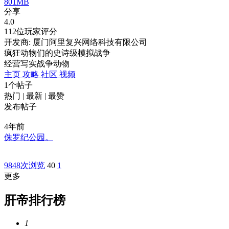
801MB
分享
4.0
112位玩家评分
开发商: 厦门阿里复兴网络科技有限公司
疯狂动物们的史诗级模拟战争
经营
写实
战争
动物
主页
攻略
社区
视频
1个帖子
热门
|
最新
|
最赞
发布帖子
4年前
侏罗纪公园。
9848次浏览
40
1
更多
肝帝排行榜
1