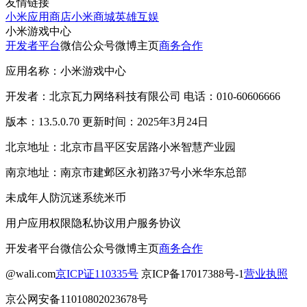
友情链接
小米应用商店
小米商城
英雄互娱
小米游戏中心
开发者平台
微信公众号
微博主页
商务合作
应用名称：小米游戏中心
开发者：北京瓦力网络科技有限公司 电话：010-60606666
版本：13.5.0.70 更新时间：2025年3月24日
北京地址：北京市昌平区安居路小米智慧产业园
南京地址：南京市建邺区永初路37号小米华东总部
未成年人防沉迷系统
米币
用户应用权限
隐私协议
用户服务协议
开发者平台
微信公众号
微博主页
商务合作
@wali.com
京ICP证110335号
京ICP备17017388号-1
营业执照
京公网安备11010802023678号