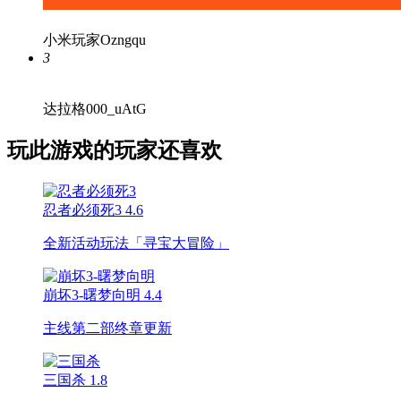
小米玩家Ozngqu
3
达拉格000_uAtG
玩此游戏的玩家还喜欢
忍者必须死3
4.6
全新活动玩法「寻宝大冒险」
崩坏3-曙梦向明
4.4
主线第二部终章更新
三国杀
1.8