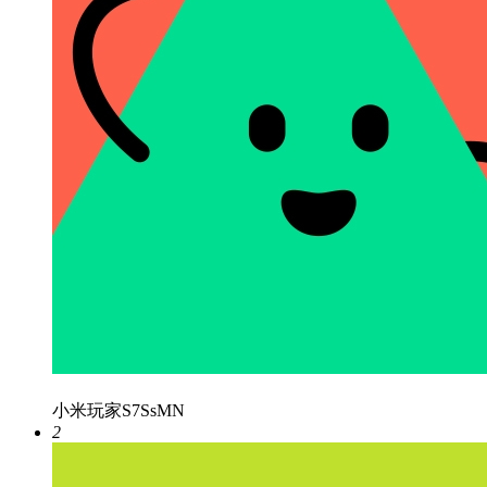
小米玩家S7SsMN
2