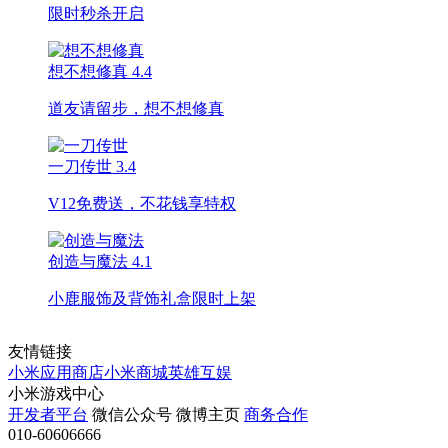
限时秒杀开启
想不想修真
4.4
道友请留步，想不想修真
一刀传世
3.4
V12免费送，不花钱享特权
创造与魔法
4.1
小鹿服饰及背饰礼盒限时上架
友情链接
小米应用商店
小米商城
英雄互娱
小米游戏中心
开发者平台
微信公众号
微博主页
商务合作
010-60606666