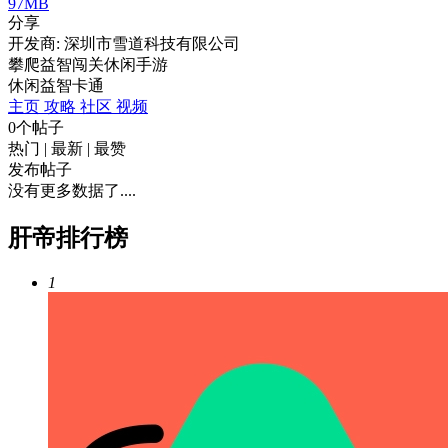
97MB
分享
开发商: 深圳市雪道科技有限公司
攀爬益智闯关休闲手游
休闲
益智
卡通
主页
攻略
社区
视频
0个帖子
热门
|
最新
|
最赞
发布帖子
没有更多数据了....
肝帝排行榜
1