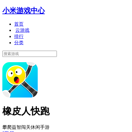
小米游戏中心
首页
云游戏
排行
分类
橡皮人快跑
攀爬益智闯关休闲手游