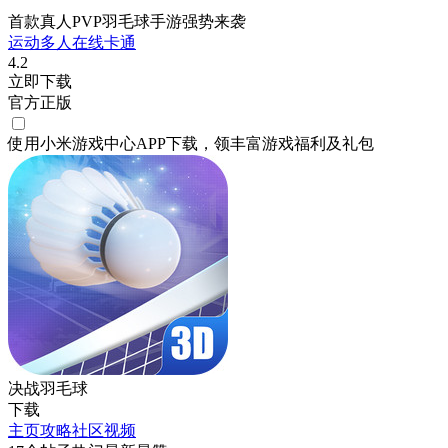
首款真人PVP羽毛球手游强势来袭
运动
多人在线
卡通
4.2
立即下载
官方正版
使用小米游戏中心APP
下载
，领丰富游戏
福利
及
礼包
决战羽毛球
下载
主页
攻略
社区
视频