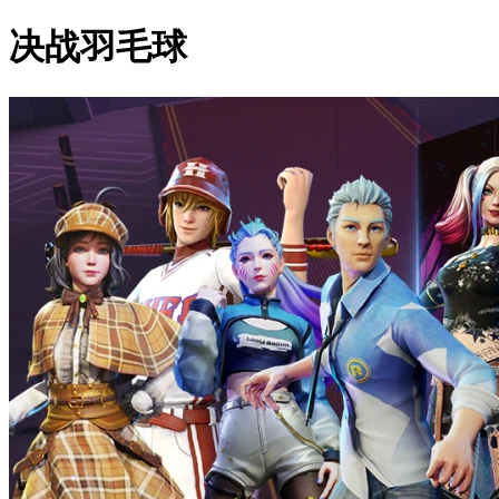
决战羽毛球