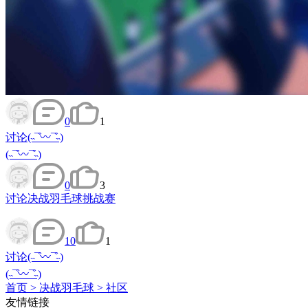
0
1
讨论
(˵¯͒〰¯͒˵)
(˵¯͒〰¯͒˵)
0
3
讨论
决战羽毛球挑战赛
10
1
讨论
(˵¯͒〰¯͒˵)
(˵¯͒〰¯͒˵)
首页
>
决战羽毛球
>
社区
友情链接