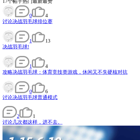
17
个帖子
热门
最新
最赞
0
4
讨论
决战羽毛球排位赛
1
13
决战羽毛球!
1
4
攻略
决战羽毛球：体育竞技类游戏，休闲又不失硬核对抗
0
6
讨论
决战羽毛球普通模式
2
1
讨论
几次都这样，进不去。