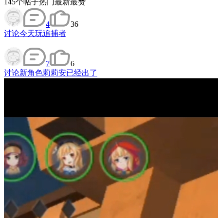
145
个帖子
热门
最新
最赞
4
36
讨论
今天玩追捕者
7
6
讨论
新角色莉莉安已经出了