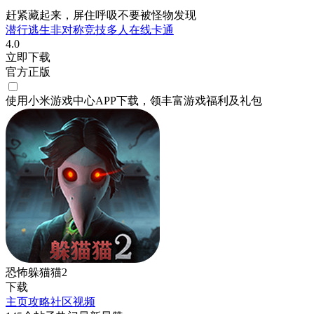
赶紧藏起来，屏住呼吸不要被怪物发现
潜行
逃生
非对称竞技
多人在线
卡通
4.0
立即下载
官方正版
使用小米游戏中心APP
下载
，领丰富游戏
福利
及
礼包
恐怖躲猫猫2
下载
主页
攻略
社区
视频