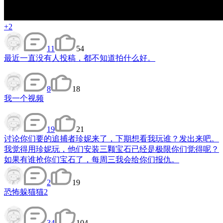
+2
11
54
最近一直没有人投稿，都不知道拍什么好。
8
18
我一个视频
19
21
讨论
你们要的追捕者珍妮来了，下期想看我玩谁？发出来吧。
我觉得用珍妮玩，他们安装三颗宝石已经是极限你们觉得呢？
如果有谁抢你们宝石了，每周三我会给你们报仇。
2
19
恐怖躲猫猫2
34
104