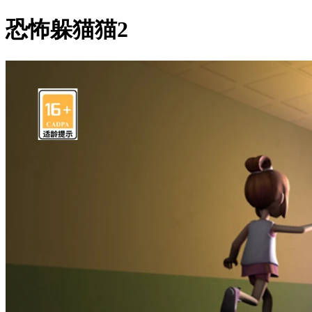
恐怖躲猫猫2