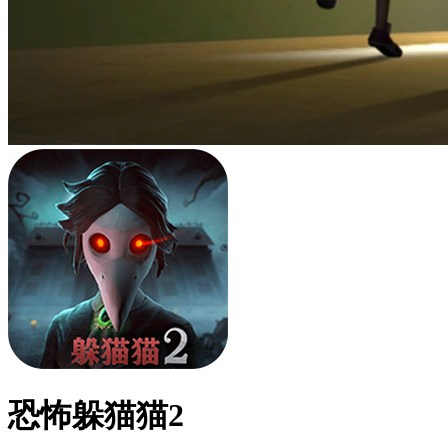
恐怖躲猫猫2