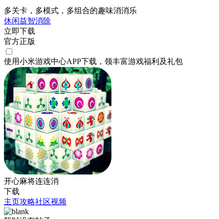
多关卡，多模式，多组合的趣味消消乐
休闲
益智
消除
立即下载
官方正版
使用小米游戏中心APP
下载
，领丰富游戏
福利
及
礼包
开心麻将连连消
下载
主页
攻略
社区
视频