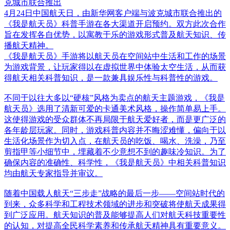
克城市联合推出
4月24日中国航天日，由新华网客户端与波克城市联合推出的
《我是航天员》科普手游在各大渠道开启预约。双方此次合作
旨在发挥各自优势，以寓教于乐的游戏形式普及航天知识、传
播航天精神。
《我是航天员》手游将以航天员在空间站中生活和工作的场景
为游戏背景，让玩家得以在虚拟世界中体验太空生活，从而获
得航天相关科普知识，是一款兼具娱乐性与科普性的游戏。
不同于以往大多以“硬核”风格为卖点的航天主题游戏，《我是
航天员》选用了清新可爱的卡通美术风格，操作简单易上手。
这使得游戏的受众群体不再局限于航天爱好者，而是更广泛的
各年龄层玩家。同时，游戏科普内容并不晦涩难懂，偏向于以
生活化场景作为切入点，在航天员的吃饭、喝水、洗澡，乃至
剪指甲等小细节中，埋藏着不少意想不到的趣味冷知识。为了
确保内容的准确性、科学性，《我是航天员》中相关科普知识
均由航天专家指导并审议。
随着中国载人航天“三步走”战略的最后一步——空间站时代的
到来，众多科学和工程技术领域的进步和突破将使航天成果得
到广泛应用。航天知识的普及能够提高人们对航天科技重要性
的认知，对提高全民科学素养和传承航天精神具有重要意义。