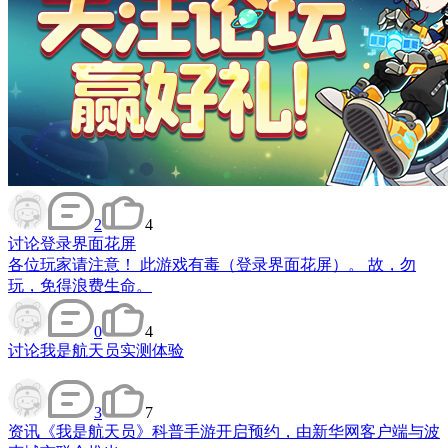
2
4
讨论
登录界面花屏
各位玩家请注意！ 此游戏有毒（登录界面花屏）。 故，勿
玩，免得浪费生命。
0
4
讨论
我是航天员实测体验
3
7
资讯
《我是航天员》科普手游开启预约，由新华网客户端与波