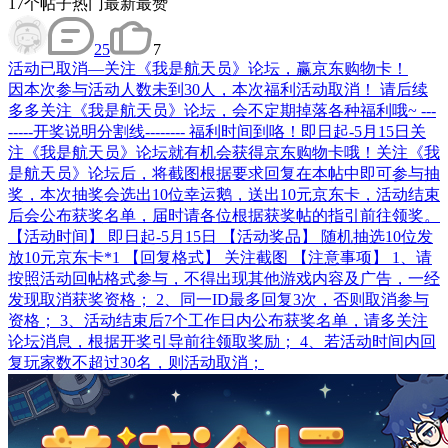
17
个帖子
热门
最新
最赞
25
7
活动
已取消—关注《我是航天员》论坛，赢京东购物卡！
因本次参与活动人数未到30人，本次福利活动取消！ 请后续
多多关注《我是航天员》论坛，会不定期掉落各种福利哦~ ---
-----开奖说明分割线-------- 福利时间到咯！即日起-5月15日关
注《我是航天员》论坛就有机会获得京东购物卡哦！关注《我
是航天员》论坛后，将截图根据要求回复在本帖中即可参与抽
奖，本次抽奖会选出10位幸运鹅，送出10元京东卡，活动结束
后会公布获奖名单，届时请各位根据获奖帖的指引前往领奖。
【活动时间】 即日起-5月15日 【活动奖品】 随机抽选10位发
放10元京东卡*1 【回复格式】 关注截图 【注意事项】 1、请
按照活动回帖格式参与，不得出现其他游戏内容及广告，一经
发现取消获奖资格； 2、同一ID最多回复3次，否则取消参与
资格； 3、活动结束后7个工作日内公布获奖名单，请多关注
论坛消息，根据开奖引导前往领取奖励； 4、若活动时间内回
复玩家数不超过30名，则活动取消；