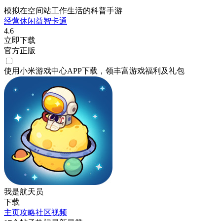
模拟在空间站工作生活的科普手游
经营
休闲
益智
卡通
4.6
立即下载
官方正版
使用小米游戏中心APP
下载
，领丰富游戏
福利
及
礼包
我是航天员
下载
主页
攻略
社区
视频