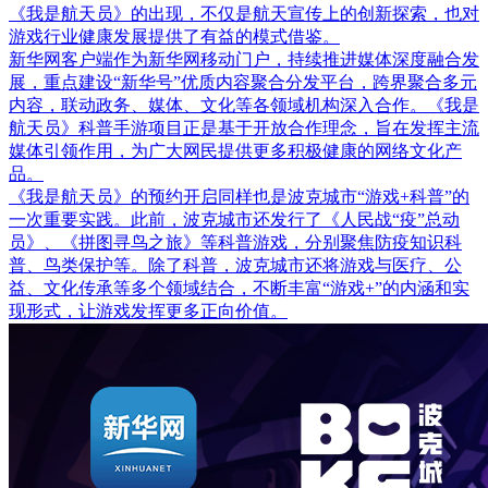
《我是航天员》的出现，不仅是航天宣传上的创新探索，也对
游戏行业健康发展提供了有益的模式借鉴。
新华网客户端作为新华网移动门户，持续推进媒体深度融合发
展，重点建设“新华号”优质内容聚合分发平台，跨界聚合多元
内容，联动政务、媒体、文化等各领域机构深入合作。《我是
航天员》科普手游项目正是基于开放合作理念，旨在发挥主流
媒体引领作用，为广大网民提供更多积极健康的网络文化产
品。
《我是航天员》的预约开启同样也是波克城市“游戏+科普”的
一次重要实践。此前，波克城市还发行了《人民战“疫”总动
员》、《拼图寻鸟之旅》等科普游戏，分别聚焦防疫知识科
普、鸟类保护等。除了科普，波克城市还将游戏与医疗、公
益、文化传承等多个领域结合，不断丰富“游戏+”的内涵和实
现形式，让游戏发挥更多正向价值。