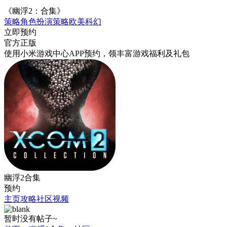
《幽浮2：合集》
策略角色扮演
策略
欧美
科幻
立即预约
官方正版
使用小米游戏中心APP
预约
，领丰富游戏
福利
及
礼包
幽浮2合集
预约
主页
攻略
社区
视频
暂时没有帖子~