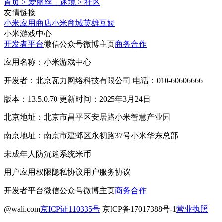
首页
>
爱丽丝：迷境
>
社区
友情链接
小米应用商店
小米商城
英雄互娱
小米游戏中心
开发者平台
微信公众号
微博主页
商务合作
应用名称：小米游戏中心
开发者：北京瓦力网络科技有限公司 电话：010-60606666
版本：13.5.0.70 更新时间：2025年3月24日
北京地址：北京市昌平区安居路小米智慧产业园
南京地址：南京市建邺区永初路37号小米华东总部
未成年人防沉迷系统
米币
用户应用权限
隐私协议
用户服务协议
开发者平台
微信公众号
微博主页
商务合作
@wali.com
京ICP证110335号
京ICP备17017388号-1
营业执照