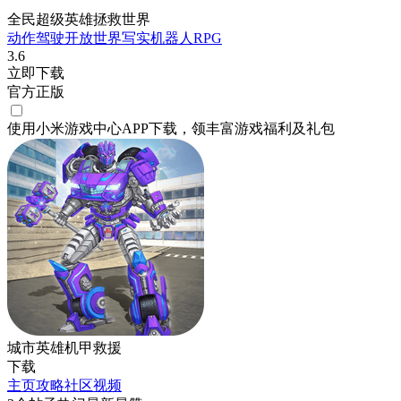
全民超级英雄拯救世界
动作
驾驶
开放世界
写实
机器人
RPG
3.6
立即下载
官方正版
使用小米游戏中心APP
下载
，领丰富游戏
福利
及
礼包
城市英雄机甲救援
下载
主页
攻略
社区
视频