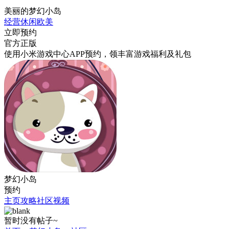
美丽的梦幻小岛
经营
休闲
欧美
立即预约
官方正版
使用小米游戏中心APP
预约
，领丰富游戏
福利
及
礼包
梦幻小岛
预约
主页
攻略
社区
视频
暂时没有帖子~