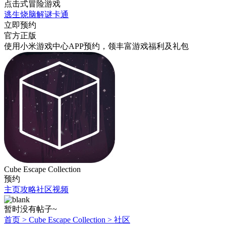
点击式冒险游戏
逃生
烧脑
解谜
卡通
立即预约
官方正版
使用小米游戏中心APP
预约
，领丰富游戏
福利
及
礼包
Cube Escape Collection
预约
主页
攻略
社区
视频
暂时没有帖子~
首页
>
Cube Escape Collection
>
社区