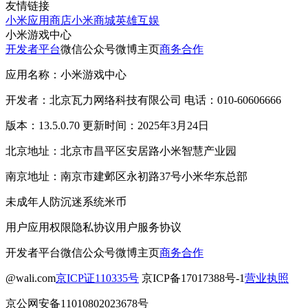
友情链接
小米应用商店
小米商城
英雄互娱
小米游戏中心
开发者平台
微信公众号
微博主页
商务合作
应用名称：小米游戏中心
开发者：北京瓦力网络科技有限公司 电话：010-60606666
版本：13.5.0.70 更新时间：2025年3月24日
北京地址：北京市昌平区安居路小米智慧产业园
南京地址：南京市建邺区永初路37号小米华东总部
未成年人防沉迷系统
米币
用户应用权限
隐私协议
用户服务协议
开发者平台
微信公众号
微博主页
商务合作
@wali.com
京ICP证110335号
京ICP备17017388号-1
营业执照
京公网安备11010802023678号