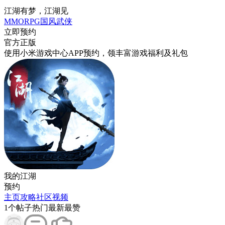
江湖有梦，江湖见
MMORPG
国风
武侠
立即预约
官方正版
使用小米游戏中心APP
预约
，领丰富游戏
福利
及
礼包
我的江湖
预约
主页
攻略
社区
视频
1
个帖子
热门
最新
最赞