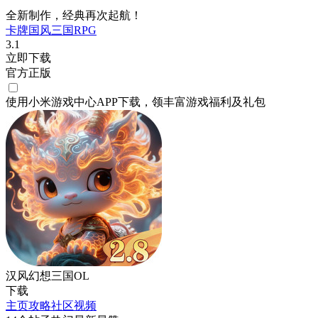
全新制作，经典再次起航！
卡牌
国风
三国
RPG
3.1
立即下载
官方正版
使用小米游戏中心APP
下载
，领丰富游戏
福利
及
礼包
汉风幻想三国OL
下载
主页
攻略
社区
视频