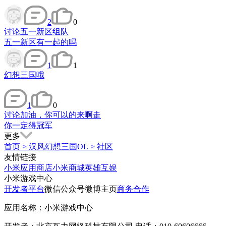
2
0
讨论
五一新区组队
五一新区有一起的吗
1
1
幻想三国哦
1
0
讨论
加油，你可以的来啊走
你一定得冠军
更多
首页
>
汉风幻想三国OL
>
社区
友情链接
小米应用商店
小米商城
英雄互娱
小米游戏中心
开发者平台
微信公众号
微博主页
商务合作
应用名称：小米游戏中心