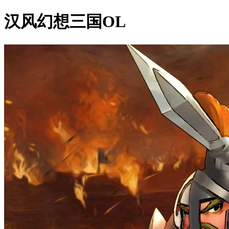
汉风幻想三国OL