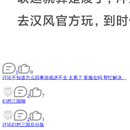
1
0
讨论
不知道怎么回事游戏进不去 太累了 客服在吗 帮忙解决。
2
7
幻想三国呦
2
1
讨论
幻想三国后台版