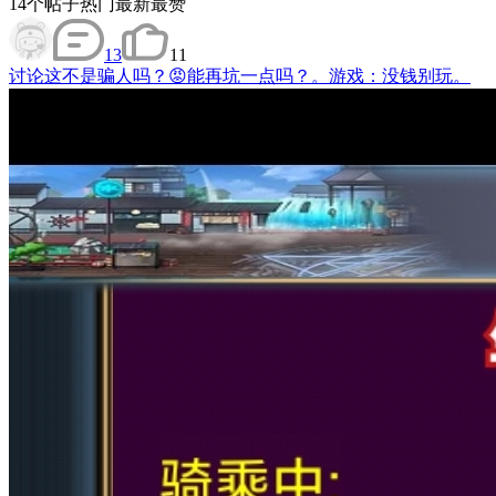
14
个帖子
热门
最新
最赞
13
11
讨论
这不是骗人吗？😡能再坑一点吗？。游戏：没钱别玩。