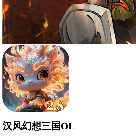
汉风幻想三国OL