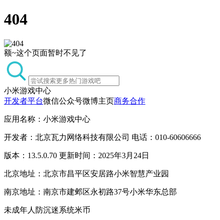
404
额~这个页面暂时不见了
小米游戏中心
开发者平台
微信公众号
微博主页
商务合作
应用名称：小米游戏中心
开发者：北京瓦力网络科技有限公司 电话：010-60606666
版本：13.5.0.70 更新时间：2025年3月24日
北京地址：北京市昌平区安居路小米智慧产业园
南京地址：南京市建邺区永初路37号小米华东总部
未成年人防沉迷系统
米币