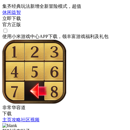
集齐经典玩法新增全新冒险模式，超值
休闲
益智
立即下载
官方正版
使用小米游戏中心APP
下载
，领丰富游戏
福利
及
礼包
非常华容道
下载
主页
攻略
社区
视频