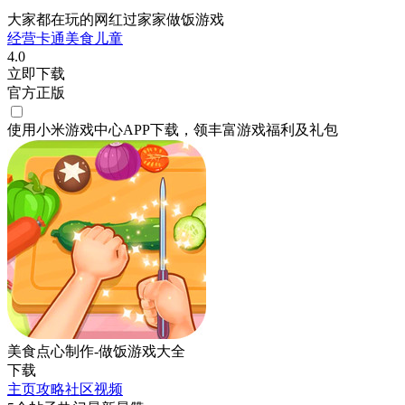
大家都在玩的网红过家家做饭游戏
经营
卡通
美食
儿童
4.0
立即下载
官方正版
使用小米游戏中心APP
下载
，领丰富游戏
福利
及
礼包
美食点心制作-做饭游戏大全
下载
主页
攻略
社区
视频