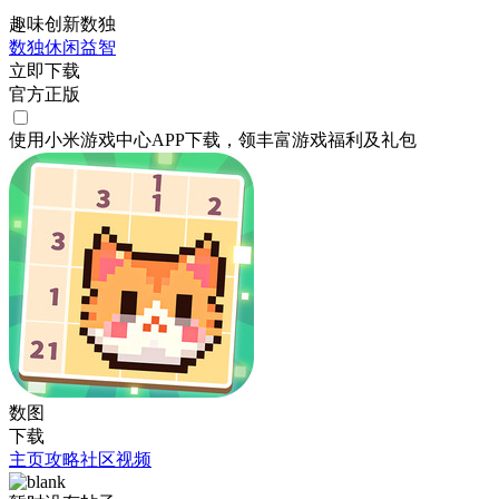
趣味创新数独
数独
休闲
益智
立即下载
官方正版
使用小米游戏中心APP
下载
，领丰富游戏
福利
及
礼包
数图
下载
主页
攻略
社区
视频