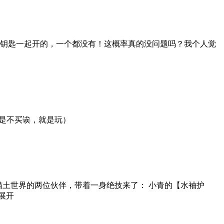
的钥匙一起开的，一个都没有！这概率真的没问题吗？我个人觉
就是不买诶，就是玩）
猫土世界的两位伙伴，带着一身绝技来了： 小青的【水袖护
展开