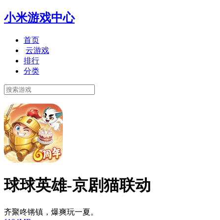
小米游戏中心
首页
云游戏
排行
分类
球球英雄-京剧猫联动
齐聚咚锵镇，爆爽玩一夏。