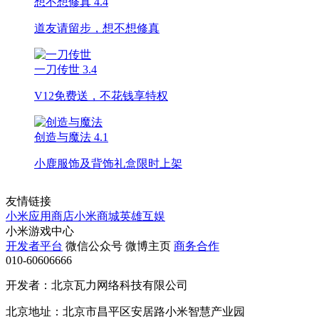
想不想修真
4.4
道友请留步，想不想修真
一刀传世
3.4
V12免费送，不花钱享特权
创造与魔法
4.1
小鹿服饰及背饰礼盒限时上架
友情链接
小米应用商店
小米商城
英雄互娱
小米游戏中心
开发者平台
微信公众号
微博主页
商务合作
010-60606666
开发者：北京瓦力网络科技有限公司
北京地址：北京市昌平区安居路小米智慧产业园