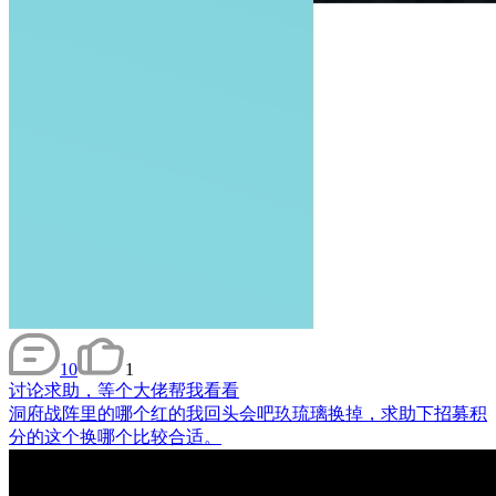
10
1
讨论
求助，等个大佬帮我看看
洞府战阵里的哪个红的我回头会吧玖琉璃换掉，求助下招募积
分的这个换哪个比较合适。