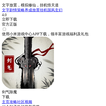
文字放置，模拟修仙，挂机悟天道
文字剧情
策略
养成
放置挂机
国风
玄幻
4.0
立即下载
官方正版
使用小米游戏中心APP
下载
，领丰富游戏
福利
及
礼包
剑气除魔
下载
主页
攻略
社区
视频