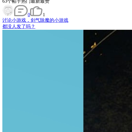
63
个帖子
热门
最新
最赞
0
1
讨论
小游戏，剑气除魔的小游戏
都没人发了吗？