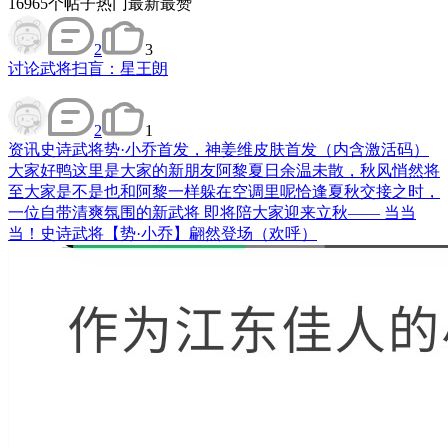
16965
个帖子
热门
最新
最赞
2
3
讨论
武将扫盲：星王朗
2
1
资讯
史诗武将势·小乔首发，神姜维皮肤首发（内含激活码）
大家好鸭这里是大家的新朋友阿黎夏日余温未散，秋风悄然将
至大家是不是也和阿黎一样躲在空调里呢恰逢夏秋交接之时，
一位自带清爽氛围的新武将 即将陪大家迎来立秋—— 当当
当！史诗武将【势·小乔】翩然登场（欢呼）