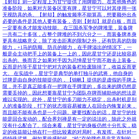
【射却】则一定程度上为甘宁提供了用牌能力。在其他角色的
准备阶段，如果对方装备区里有牌，星甘宁可以对其使用一张
无视防具的杀。【射却】的触发频率不能算高，想要额外出杀
必要的条件是其他人要有装备，否则【射却】就是白板，而且
一定要有杀才能发动技能。 在三国杀军争的牌堆里，装备牌
一共有二十多张，占整个牌堆的不到六分之一，而装备牌本身
更具有战略意义，除了攻击距离的限制之外，还有防具的防御
能力，+1马的防顺、防兵的能力，在手牌溢出的情况下，一
般是会主动把手上的装备上一上的，因此星甘宁还是比较容易
出杀的。换而言之如果对手因为忌惮星甘宁而不敢去上装备，
反而是约等于星甘宁把对方的装备栏给废除掉了，收益反而更
大。 在实战中，星甘宁是典型的单打独斗的武将，他自身的
过牌是由自身的技能提供的，【锦帆】提供的是虚假的手牌上
限，并不是真正能多存一把牌在手牌里的，多出来的牌仍然是
需要丢掉的，因此想要靠星甘宁为团队存牌而辅助他的想法是
难以实现的。此外，星甘宁的多刀能力不稳定，出杀时机是别
人的准备阶段，打下的状态很容易被敌人在回合内恢复起来，
而且能不能有杀也是一个问题。硬要找配合的话，星甘宁的技
能是回合发动的，配合界刘禅是有一定的说法的，除此之外就
没有什么配合了。综合来看，星甘宁的身板仍然十分扎实，稳
定的收益能让他在打一些比较素的对局时，有发挥。在针对一
些特殊武将，例如界徐盛时候，“铃”存的牌也是非常克制的，