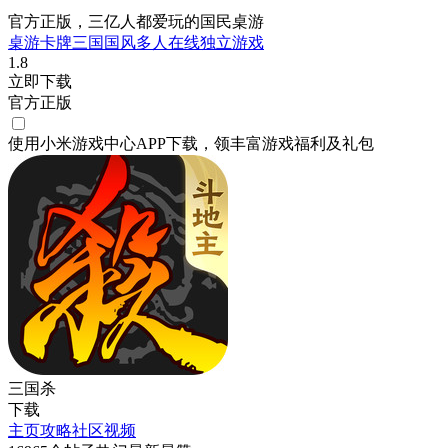
官方正版，三亿人都爱玩的国民桌游
桌游
卡牌
三国
国风
多人在线
独立游戏
1.8
立即下载
官方正版
使用小米游戏中心APP
下载
，领丰富游戏
福利
及
礼包
三国杀
下载
主页
攻略
社区
视频