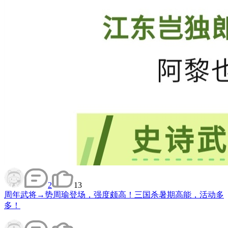
2
13
周年武将→势周瑜登场，强度颇高！三国杀暑期高能，活动多
多！