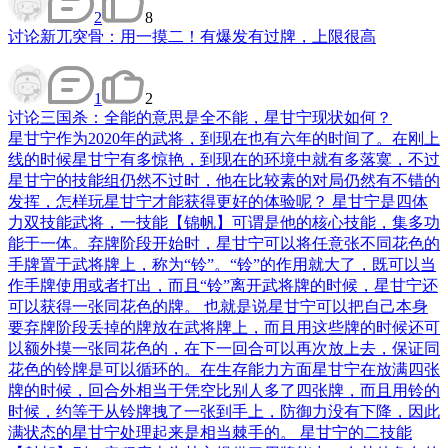
2
8
讨论
新兀突骨：用一摸二！有爆发有过牌，上限很高
1
2
讨论
三国杀：全能的意思是全不能，星甘宁现状如何？
星甘宁作为2020年的武将，到现在也有六年的时间了。在刚上
线的时候星甘宁有多惊艳，到现在的环境中就有多落寞，不过
星甘宁的技能组仍然不过时，他在比较素的对局仍然有不错的
发挥，怎样玩星甘宁才能获得更好的体验呢？ 星甘宁是四体
力双技能武将，一技能【锦帆】可谓是他的核心技能，集多功
能于一体。弃牌阶段开始时，星甘宁可以将任意张不同花色的
手牌置于武将牌上，称为“铃”。“铃”的作用就大了，既可以当
作手牌使用或者打出，而且“铃”离开武将牌的时候，星甘宁还
可以获得一张同花色的牌。 也就是说星甘宁可以把自己本身
要弃牌阶段丢掉的牌放在武将牌上，而且用这些牌的时候还可
以额外摸一张同花色的，在下一回合可以再次放上去，保证同
花色的铃牌是可以循环的。在生存能力方面星甘宁在放满四张
牌的时候，回合外相当于凭空比别人多了四张牌，而且用铃的
时候，约等于从铃牌拽了一张到手上，防御力没有下降，因此
满状态的星甘宁处理起来是相当棘手的。 星甘宁的二技能